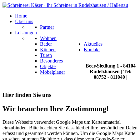
Home
Über uns
Partner
Leistungen
Wohnen
Bäder
Aktuelles
Küchen
Kontakt
Türen
Besonderes
Beer-Siedlung 1 - 84104
Objekte
Rudelzhausen | Tel:
Möbelplaner
08752 - 811040 |
info@schreinerei-kaeser.de
Hier
finden
Sie
uns
Wir
brauchen
Ihre
Zustimmung!
Diese Webseite verwendet Google Maps um Kartenmaterial
einzubinden. Bitte beachten Sie dass hierbei Ihre persönlichen Daten
erfasst und gesammelt werden können. Um die Google Maps Karte
zu sehen, stimmen Sie bitte zu, dass diese vom Google-Server